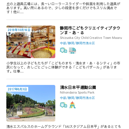
丘の上遊具広場には、長～いローラースライダーや斜面を利用した遊具が
あります。高い所にあるので、少しの段差を歩くだけでもスリル満点で
す！他に…
静岡市こどもクリエイティブタウ
2019年10月16日
ンま・あ・る
Shizuoka City Child Creative Town Maaru
中部/静岡/静岡市清水区
小学生以上の子どもたちが「こどものまち・清水ま・あ・るシティ」の市
民になって、おしごとごっこ体験ができる「こどもバザール」がありま
す。仕事…
清水日本平運動公園
2017年8月3日
Nihondaira Sports Park
中部/静岡/静岡市清水区
清水エスパルスのホームグラウンド「IAIスタジアム日本平」があるとても