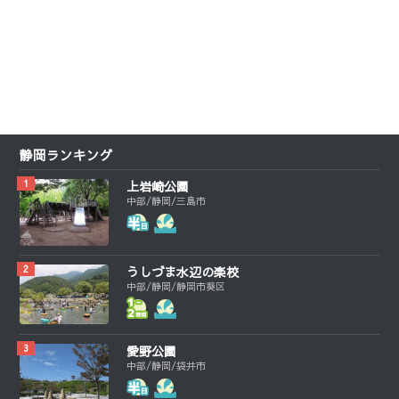
静岡ランキング
上岩崎公園
中部/静岡/三島市
うしづま水辺の楽校
中部/静岡/静岡市葵区
愛野公園
中部/静岡/袋井市