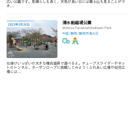
広い公園です。見晴らしも良く、天気が良い日には富士山も見ることがで
き…
清水船越堤公園
2023年3月30日
Shimizu Funakoshitsutsumi Park
中部/静岡/静岡市清水区
仕掛けいっぱいの大きな複合遊具で遊べるよ。チューブスライダーやネッ
トのトンネル、ターザンロープに挑戦してみよう！ふれあい広場や幼児広
場には…