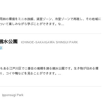
雨林の環境をミニ水族館、温室ゾーン、冷室ゾーンで再現し、その地域に
ついて楽しみながら学ぶことができます。な…
親水公園
ICHINOE-SAKAIGAWA SHINSUI PARK
川区
トルもある江戸川区でニ番目の規模を誇る親水公園です。生き物が住める環
り、コイや鴨などを見ることができます。…
Ipponsugi Park