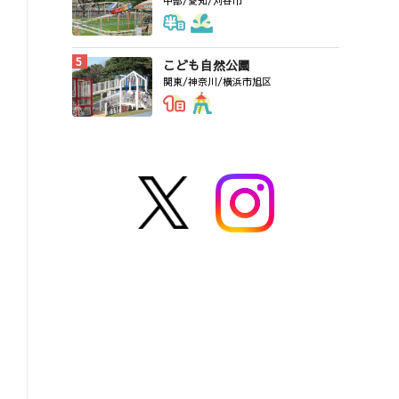
中部/愛知/刈谷市
こども自然公園
関東/神奈川/横浜市旭区