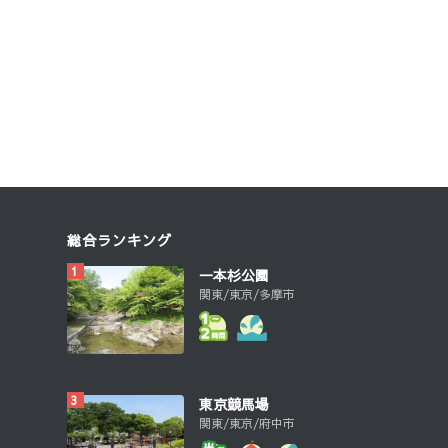
総合ランキング
一本杉公園
関東/東京/多摩市
東京競馬場
関東/東京/府中市