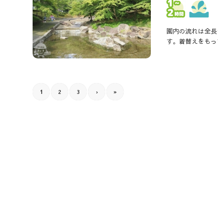
園内の流れは全長
す。着替えをもっ
1
2
3
›
»