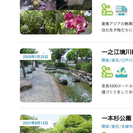
東南アジアの熱帯
住む生き物たちに
一之江境川
2020年1月23日
関東/東京/江戸
全長3200メー
境づくりをしてお
一本杉公園
2021年8月12日
関東/東京/多摩市