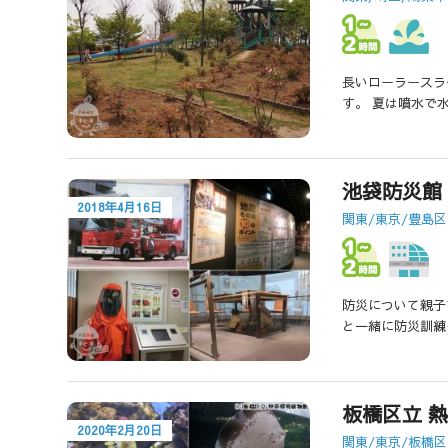
長いローラースラ
す。 夏は噴水で
池袋防災館
2018年4月16日
関東/東京/豊島区
防災について親子
と一緒に防災訓練
板橋区立 
2020年2月20日
関東/東京/板橋区