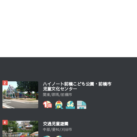
ハイノート前橋こども公園・前橋市
児童文化センター
関東/群馬/前橋市
交通児童遊園
中部/愛知/刈谷市