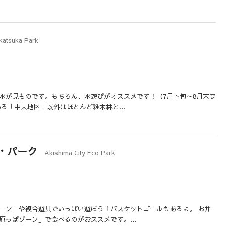
katsuka Park
水が見ものです。もちろん、水遊びがオススメです！（7月下旬～8月末ま
ある「中央地区」以外はほとんど雑木林と…
・パーク
Akishima City Eco Park
ーン」や複合遊具でいっぱい遊ぼう！バスケットゴールもあるよ。 お弁
原っぱゾーン」で食べるのがおススメです。…