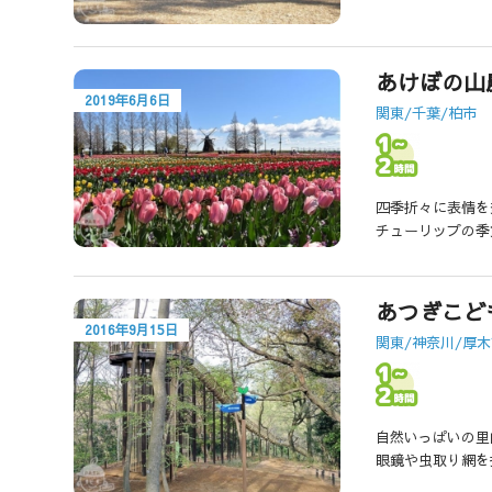
あけぼの山
2019年6月6日
関東/千葉/柏市
四季折々に表情を
チューリップの季
あつぎこど
2016年9月15日
関東/神奈川/厚
自然いっぱいの里
眼鏡や虫取り網を