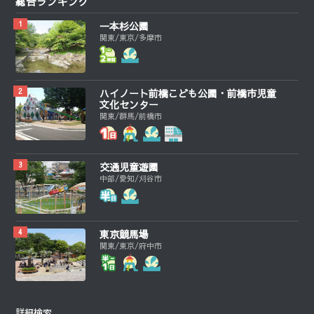
総合ランキング
一本杉公園
関東/東京/多摩市
ハイノート前橋こども公園・前橋市児童
文化センター
関東/群馬/前橋市
交通児童遊園
中部/愛知/刈谷市
東京競馬場
関東/東京/府中市
詳細検索