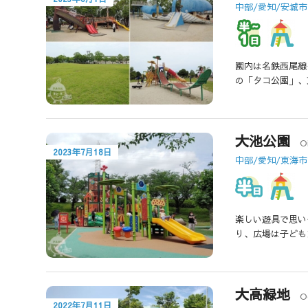
中部/愛知/安城市
園内は名鉄西尾線
の「タコ公園」、
大池公園
O
2023年7月18日
中部/愛知/東海市
楽しい遊具で思い
り、広場は子ども
大高緑地
O
2022年7月11日