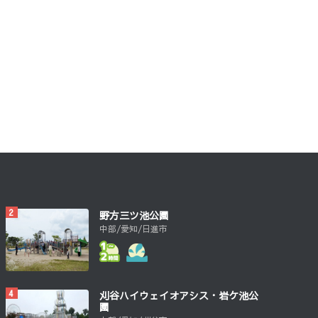
野方三ツ池公園
中部/愛知/日進市
刈谷ハイウェイオアシス・岩ケ池公
園