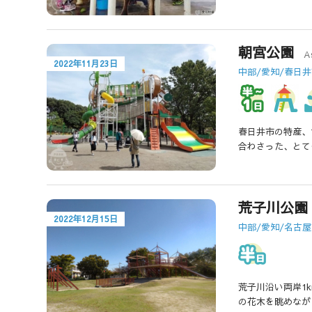
朝宮公園
A
2022年11月23日
中部/愛知/春日
春日井市の特産、
合わさった、とて
荒子川公園
2022年12月15日
中部/愛知/名古
荒子川沿い両岸1
の花木を眺めなが