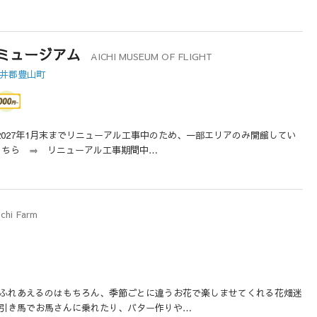
ミュージアム
AICHI MUSEUM OF FLIGHT
日井郡豊山町
ら2027年1月末までリニューアル工事中のため、一部エリアのみ開館してい
こちら ⇒ リニューアル工事期間中…
ichi Farm
ふれあえるのはもちろん、季節ごとに違うお花で楽しませてくれる花畑迷
引き馬でお馬さんに乗れたり、バター作りや…