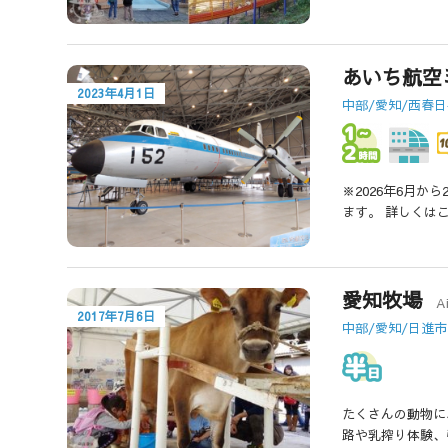
あいち航空
2023年4月1日
中部/愛知/西春
※2026年6月か
ます。 詳しくは
愛知牧場
A
2017年7月6日
中部/愛知/日進市
たくさんの動物に
路や乳搾り体験、