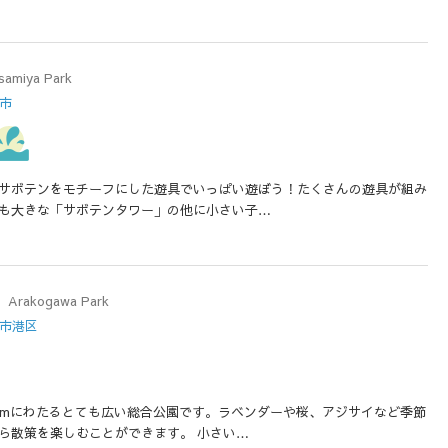
samiya Park
井市
サボテンをモチーフにした遊具でいっぱい遊ぼう！たくさんの遊具が組み
も大きな「サボテンタワー」の他に小さい子…
Arakogawa Park
屋市港区
kmにわたるとても広い総合公園です。ラベンダーや桜、アジサイなど季節
ら散策を楽しむことができます。 小さい…