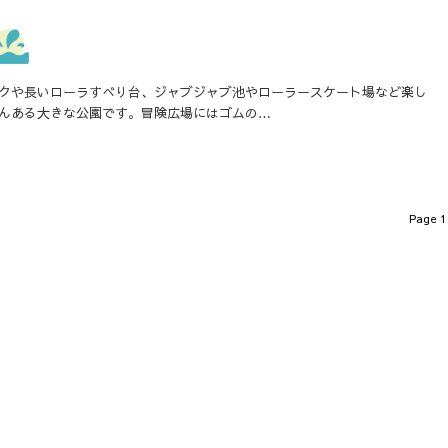
クや長いローラすべり台、ジャブジャブ池やローラースケート場など楽し
んある大きな公園です。冒険広場にはゴムの…
Page 1 