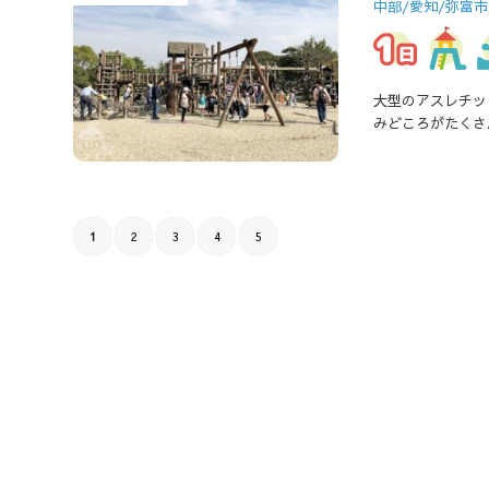
中部/愛知/弥富市
大型のアスレチッ
みどころがたくさ
1
2
3
4
5