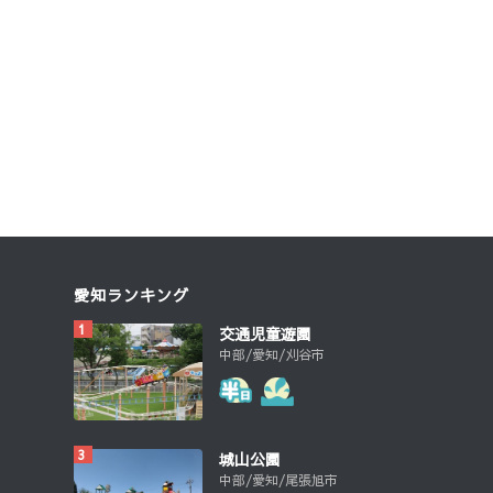
愛知ランキング
交通児童遊園
中部/愛知/刈谷市
城山公園
中部/愛知/尾張旭市