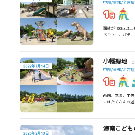
中部/愛知/名古
面積が100ha
ベキュー、パター
小幡緑地
O
2022年7月14日
中部/愛知/名古
西園、本園、中央
にはたくさんの遊
海南こども
2020年2月13日