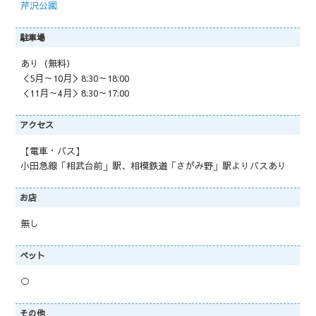
芹沢公園
駐車場
あり（無料）
＜5月～10月＞8:30～18:00
＜11月～4月＞8:30～17:00
アクセス
【電車・バス】
小田急線「相武台前」駅、相模鉄道「さがみ野」駅よりバスあり
お店
無し
ペット
○
その他