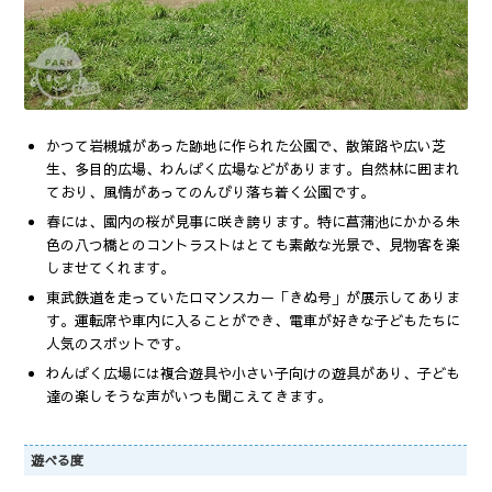
かつて岩槻城があった跡地に作られた公園で、散策路や広い芝
生、多目的広場、わんぱく広場などがあります。自然林に囲まれ
ており、風情があってのんびり落ち着く公園です。
春には、園内の桜が見事に咲き誇ります。特に菖蒲池にかかる朱
色の八つ橋とのコントラストはとても素敵な光景で、見物客を楽
しませてくれます。
東武鉄道を走っていたロマンスカー「きぬ号」が展示してありま
す。運転席や車内に入ることができ、電車が好きな子どもたちに
人気のスポットです。
わんぱく広場には複合遊具や小さい子向けの遊具があり、子ども
達の楽しそうな声がいつも聞こえてきます。
遊べる度