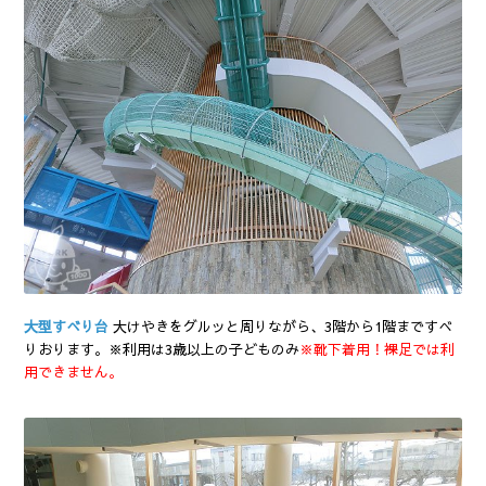
大型すべり台
大けやきをグルッと周りながら、3階から1階まですべ
りおります。※利用は3歳以上の子どものみ
※靴下着用！裸足では利
用できません。