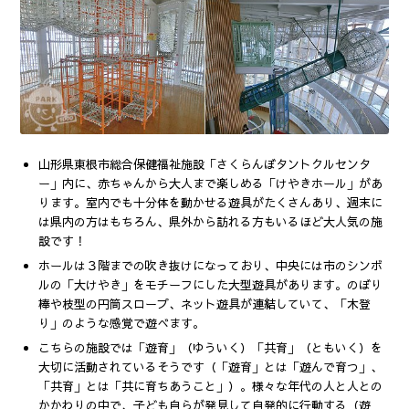
山形県東根市総合保健福祉施設「さくらんぼタントクルセンタ
ー」内に、赤ちゃんから大人まで楽しめる「けやきホール」があ
ります。室内でも十分体を動かせる遊具がたくさんあり、週末に
は県内の方はもちろん、県外から訪れる方もいるほど大人気の施
設です！
ホールは３階までの吹き抜けになっており、中央には市のシンボ
ルの「大けやき」をモチーフにした大型遊具があります。のぼり
棒や枝型の円筒スロープ、ネット遊具が連結していて、「木登
り」のような感覚で遊べます。
こちらの施設では「遊育」（ゆういく）「共育」（ともいく）を
大切に活動されているそうです（「遊育」とは「遊んで育つ」、
「共育」とは「共に育ちあうこと」）。様々な年代の人と人との
かかわりの中で、子ども自らが発見して自発的に行動する（遊