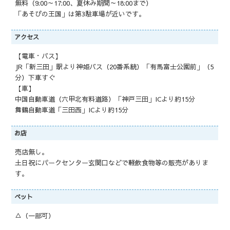
無料（9:00～17:00、夏休み期間～18:00まで）
「あそびの王国」は第3駐車場が近いです。
アクセス
【電車・バス】
JR「新三田」駅より神姫バス（20番系統）「有馬富士公園前」（5
分）下車すぐ
【車】
中国自動車道（六甲北有料道路）「神戸三田」ICより約15分
舞鶴自動車道「三田西」ICより約15分
お店
売店無し。
土日祝にパークセンター玄関口などで軽飲食物等の販売がありま
す。
ペット
△（一部可）