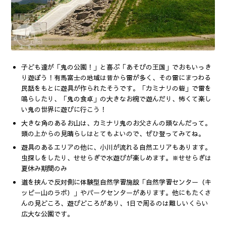
子ども達が「鬼の公園！」と喜ぶ「あそびの王国」でおもいっき
り遊ぼう！有馬富士の地域は昔から雷が多く、その雷にまつわる
民話をもとに遊具が作られたそうです。「カミナリの砦」で雷を
鳴らしたり、「鬼の食卓」の大きなお椀で遊んだり、怖くて楽し
い鬼の世界に遊びに行こう！
大きな角のあるお山は、カミナリ鬼のお父さんの頭なんだって。
頭の上からの見晴らしはとてもよいので、ぜひ登ってみてね。
遊具のあるエリアの他に、小川が流れる自然エリアもあります。
虫探しをしたり、せせらぎで水遊びが楽しめます。※せせらぎは
夏休み期間のみ
道を挟んで反対側に体験型自然学習施設「自然学習センター（キ
ッピー山のラボ）」やパークセンターがあります。他にもたくさ
んの見どころ、遊びどころがあり、1日で周るのは難しいくらい
広大な公園です。