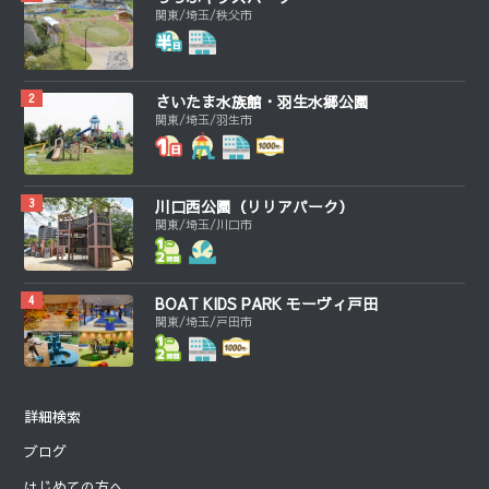
関東/埼玉/秩父市
さいたま水族館・羽生水郷公園
関東/埼玉/羽生市
川口西公園（リリアパーク）
関東/埼玉/川口市
BOAT KIDS PARK モーヴィ戸田
関東/埼玉/戸田市
詳細検索
ブログ
はじめての方へ