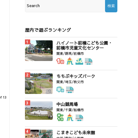
屋内で遊ぶランキング
ハイノート前橋こども公園・
前橋市児童文化センター
関東/群馬/前橋市
ちちぶキッズパーク
関東/埼玉/秩父市
f 13
中山競馬場
関東/千葉/船橋市
こまきこども未来館