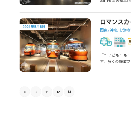
39両もの実物車
ロマンスカ
2021年5月6日
関東/神奈川/海
「”子ども”も”
す。多くの鉄道フ
«
‹
11
12
13