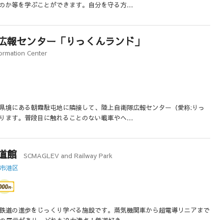
のか等を学ぶことができます。自分を守る方…
広報センター「りっくんランド」
ormation Center
県境にある朝霞駐屯地に隣接して、陸上自衛隊広報センター（愛称:りっ
ります。普段目に触れることのない戦車やヘ…
道館
SCMAGLEV and Railway Park
屋市港区
鉄道の進歩をじっくり学べる施設です。蒸気機関車から超電導リニアまで