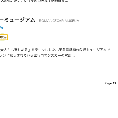
両の展示があり、どれも迫力満点！鉄道好き…
ーミュージアム
ROMANCECAR MUSEUM
老名市
大人”も楽しめる」をテーマにした小田急電鉄初の鉄道ミュージアムで
ァンに親しまれている歴代ロマンスカーの常設…
Page 13 o