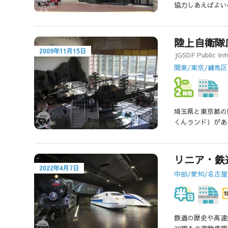
協力しあえばよい
陸上自衛隊
2009年11月15日
JGSDF Public Inf
関東/東京/練馬区
埼玉県と東京都の
くんランド）があ
リニア・鉄
2022年4月7日
中部/愛知/名古
鉄道の歴史や高速