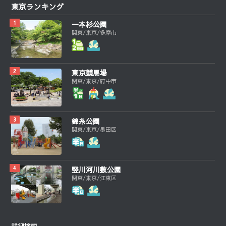
東京ランキング
一本杉公園
関東/東京/多摩市
東京競馬場
関東/東京/府中市
錦糸公園
関東/東京/墨田区
竪川河川敷公園
関東/東京/江東区