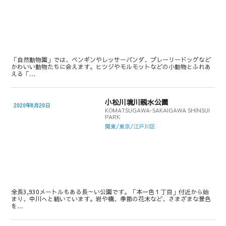
「自然動物園」では、ベンギンやレッサーパンダ、プレーリードッグなど
かわいい動物たちに会えます。ヒツジやモルモットなどの小動物とふれあ
える「…
小松川境川親水公園
2020年8月20日
KOMATSUGAWA-SAKAIGAWA SHINSUI
PARK
関東/東京/江戸川区
全長3,930メートルもある長～い公園です。「本一色１丁目」付近から始
まり、中川へと続いています。岩や橋、季節の花木など、さまざまな景色
を…