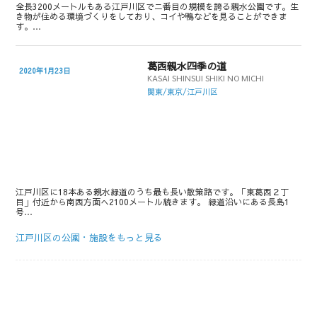
全長3200メートルもある江戸川区でニ番目の規模を誇る親水公園です。生
き物が住める環境づくりをしており、コイや鴨などを見ることができま
す。…
葛西親水四季の道
2020年1月23日
KASAI SHINSUI SHIKI NO MICHI
関東/東京/江戸川区
江戸川区に18本ある親水緑道のうち最も長い散策路です。「東葛西２丁
目」付近から南西方面へ2100メートル続きます。 緑道沿いにある長島1
号…
江戸川区の公園・施設をもっと見る