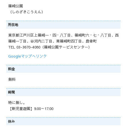
篠崎公園
（しのざきこうえん）
所在地
東京都江戸川区上篠崎一・四・八丁目、篠崎町六・七・八丁目、西
篠崎一丁目、谷河内二丁目、南篠崎町四丁目、鹿骨町
TEL 03-3670-4080（篠崎公園サービスセンター）
Googleマップへリンク
料金
無料
時間
特に無し。
【新児童遊園】9:00～17:00
休み