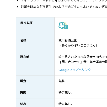
サイクリングロードには車が来ないのでマラソン、サイクリ
彩湖を眺めながら芝生でのんびり過ごすのもよいですね。ぜ
遊べる度
名称
荒川彩湖公園
（あらかわさいここうえん）
所在地
埼玉県さいたま市桜区大字田島3513
【問い合わせ先】荒川総合運動公園 TEL
Googleマップへリンク
料金
無料
時間
特に無し。
休み
特に無し。