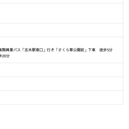
）
国際興業バス「志木駅東口」行き「さくら草公園前」下車 徒歩5分
20分