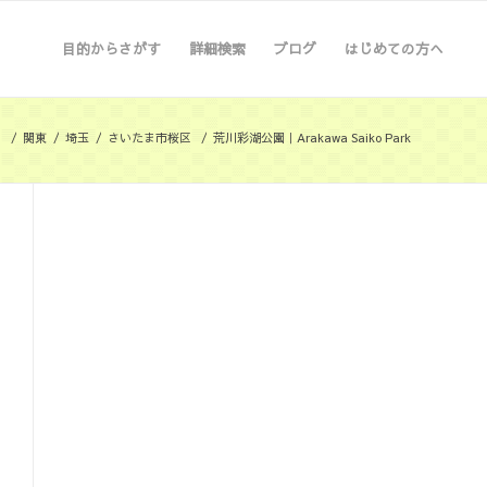
目的からさがす
詳細検索
ブログ
はじめての方へ
ム
/
関東
/
埼玉
/
さいたま市桜区
/
荒川彩湖公園｜Arakawa Saiko Park