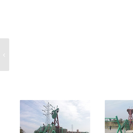
陸上自衛隊広報センタ
ー「りっくんランド」
｜JGSDF Public...