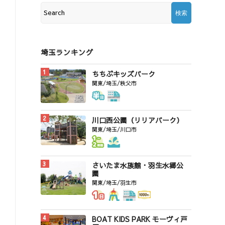
埼玉ランキング
ちちぶキッズパーク
関東/埼玉/秩父市
川口西公園（リリアパーク）
関東/埼玉/川口市
さいたま水族館・羽生水郷公
園
関東/埼玉/羽生市
BOAT KIDS PARK モーヴィ戸