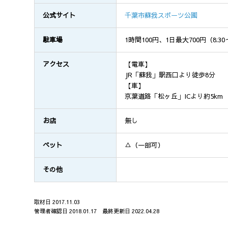
公式サイト
千葉市蘇我スポーツ公園
駐車場
1時間100円、1日最大700円（8:30
アクセス
【電車】
JR「蘇我」駅西口より徒歩8分
【車】
京葉道路「松ヶ丘」ICより約5km
お店
無し
ペット
△（一部可）
その他
取材日 2017.11.03
管理者確認日 2018.01.17 最終更新日 2022.04.28