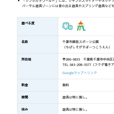
「シンボルタワールド」には、ジャンボスライダーやネット
バーサル遊具ゾーンには音の出る遊具やスプリング遊具など
遊べる度
名称
千葉市蘇我スポーツ公園
（ちばしそがすぽーつこうえん）
所在地
〒260-0835 千葉県千葉市中央区
TEL 043-208-5577（フクダ
Googleマップへリンク
料金
無料
時間
遊具は特に無し。
休み
遊具は特に無し。