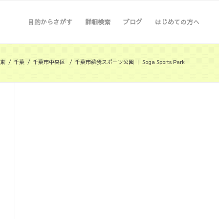
目的からさがす
詳細検索
ブログ
はじめての方へ
東
/
千葉
/
千葉市中央区
/
千葉市蘇我スポーツ公園 ｜ Soga Sports Park