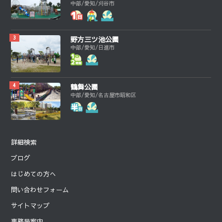
中部/愛知/刈谷市
野方三ツ池公園
中部/愛知/日進市
鶴舞公園
中部/愛知/名古屋市昭和区
詳細検索
ブログ
はじめての方へ
問い合わせフォーム
サイトマップ
事務局案内