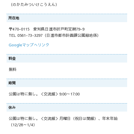
（のかたみついけこうえん）
所在地
〒470-0115 愛知県日進市折戸町定納79-9
TEL 0561-73-3297（日進市都市計画課公園緑地係）
Googleマップへリンク
料金
無料
時間
公園は特に無し。＜交流館＞9:00～17:00
休み
公園は特に無し。＜交流館＞月曜日（祝日は開館）、年末年始
（12/28～1/4）