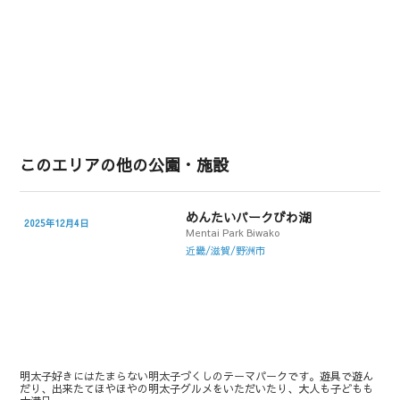
このエリアの他の公園・施設
めんたいパークびわ湖
2025年12月4日
Mentai Park Biwako
近畿/滋賀/野洲市
明太子好きにはたまらない明太子づくしのテーマパークです。遊具で遊ん
だり、出来たてほやほやの明太子グルメをいただいたり、大人も子どもも