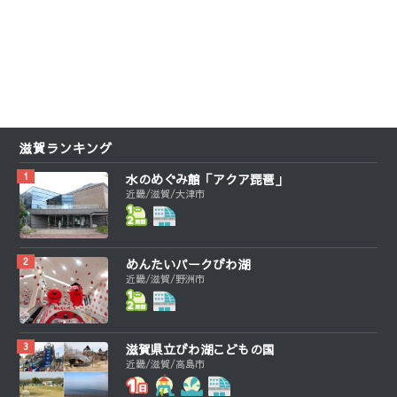
滋賀ランキング
水のめぐみ館「アクア琵琶」
近畿/滋賀/大津市
めんたいパークびわ湖
近畿/滋賀/野洲市
滋賀県立びわ湖こどもの国
近畿/滋賀/高島市