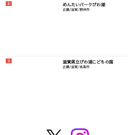
めんたいパークびわ湖
近畿/滋賀/野洲市
滋賀県立びわ湖こどもの国
近畿/滋賀/高島市