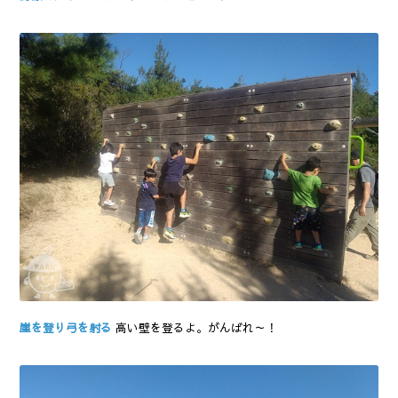
崖を登り弓を射る
高い壁を登るよ。がんばれ～！