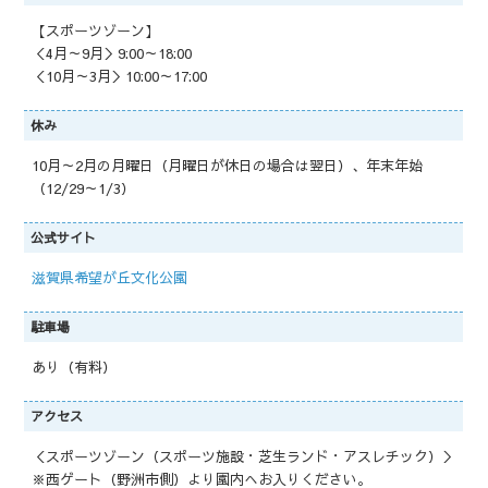
【スポーツゾーン】
＜4月～9月＞9:00～18:00
＜10月～3月＞10:00～17:00
休み
10月～2月の月曜日（月曜日が休日の場合は翌日）、年末年始
（12/29～1/3）
公式サイト
滋賀県希望が丘文化公園
駐車場
あり（有料）
アクセス
＜スポーツゾーン（スポーツ施設・芝生ランド・アスレチック）＞
※西ゲート（野洲市側）より園内へお入りください。