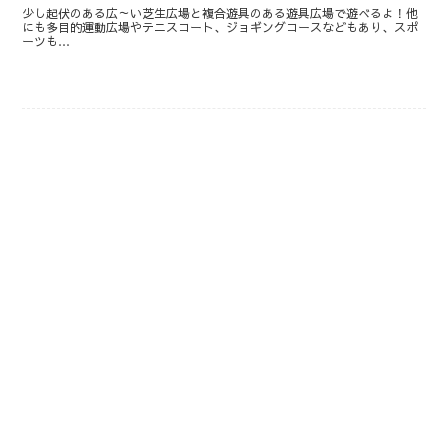
少し起伏のある広～い芝生広場と複合遊具のある遊具広場で遊べるよ！他
にも多目的運動広場やテニスコート、ジョギングコースなどもあり、スポ
ーツも…