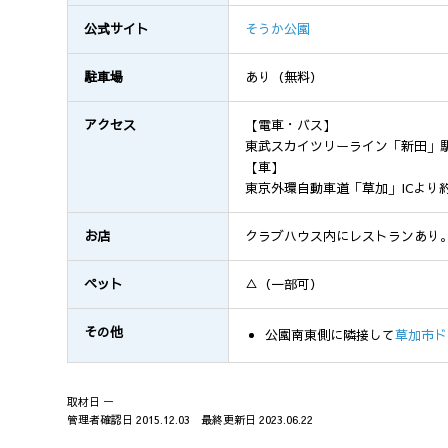
公式サイト
そうか公園
駐車場
あり（無料）
アクセス
【電車・バス】
東武スカイツリーライン「新田」
【車】
東京外環自動車道「草加」ICより約
お店
クラブハウス内にレストランあり
ペット
△（一部可）
その他
公園南東側に隣接して
草加市ド
取材日 ー
管理者確認日 2015.12.03 最終更新日 2023.06.22