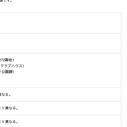
頃です。
72番地1
公園内クラブハウス）
みどり公園課）
異なる。
より異なる。
より異なる。