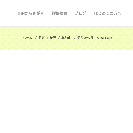
目的からさがす
詳細検索
ブログ
はじめての方へ
ホーム
/
関東
/
埼玉
/
草加市
/
そうか公園｜Soka Park