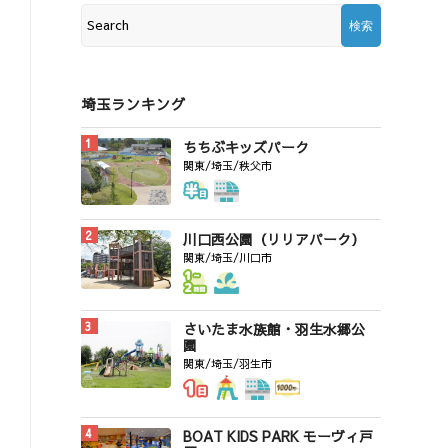
埼玉ランキング
ちちぶキッズパーク
関東/埼玉/秩父市
川口西公園（リリアパーク）
関東/埼玉/川口市
さいたま水族館・羽生水郷公
園
関東/埼玉/羽生市
BOAT KIDS PARK モーヴィ戸