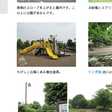
Park
南側のスロープを上がると園内です。こ
お砂場とスプリ
の上に公園があるんです。
ちびっこ広場にある複合遊具。
トンボ池
池には