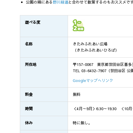
公園の隣にある
野川緑道
と合わせて散策するのもおススメで
遊べる度
名称
きたみふれあい広場
（きたみふれあいひろば）
所在地
〒157-0067 東京都世田谷区喜多見
TEL 03-6432-7907（世田谷区
Googleマップへリンク
料金
無料
時間
＜4月～9月＞6:30～19:30 ＜10月～
休み
特に無し。