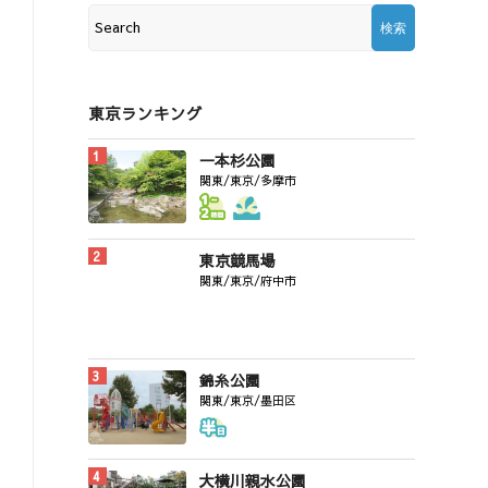
東京ランキング
一本杉公園
関東/東京/多摩市
東京競馬場
関東/東京/府中市
錦糸公園
関東/東京/墨田区
大横川親水公園
関東/東京/墨田区