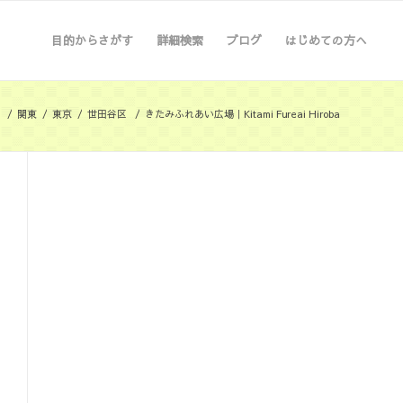
目的からさがす
詳細検索
ブログ
はじめての方へ
/
関東
/
東京
/
世田谷区
/
きたみふれあい広場｜Kitami Fureai Hiroba