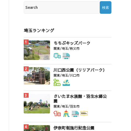
埼玉ランキング
ちちぶキッズパーク
関東/埼玉/秩父市
川口西公園（リリアパーク）
関東/埼玉/川口市
さいたま水族館・羽生水郷公
園
関東/埼玉/羽生市
伊奈町制施行記念公園