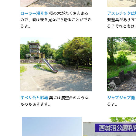
ローラー滑り台
桜の木がたくさんある
アスレチック広
ので、春は桜を見ながら滑ることができ
製遊具がありま
るよ。
る？それともは
すべり台と砂場
奥には展望台のような
ジャブジャブ池
ものもあります。
るよ。