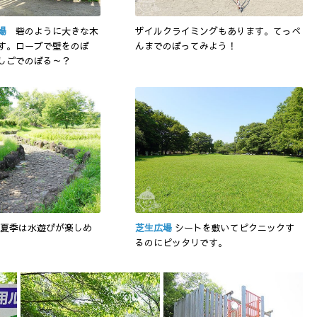
場
砦のように大きな木
ザイルクライミングもあります。てっぺ
す。ロープで壁をのぼ
んまでのぼってみよう！
しごでのぼる～？
夏季は水遊びが楽しめ
芝生広場
シートを敷いてピクニックす
るのにピッタリです。