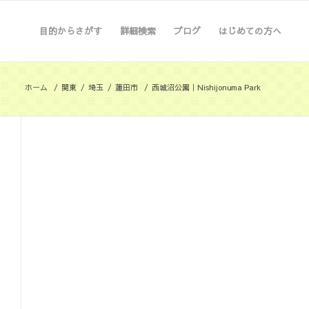
目的からさがす
詳細検索
ブログ
はじめての方へ
ホーム
/
関東
/
埼玉
/
蓮田市
/
西城沼公園｜Nishijonuma Park