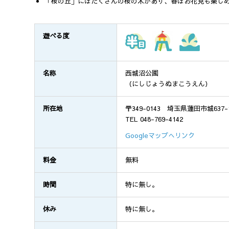
「桜の丘」にはたくさんの桜の木があり、春はお花見も楽し
遊べる度
名称
西城沼公園
（にしじょうぬまこうえん）
所在地
〒349-0143 埼玉県蓮田市城637-
TEL 048-769-4142
Googleマップへリンク
料金
無料
時間
特に無し。
休み
特に無し。