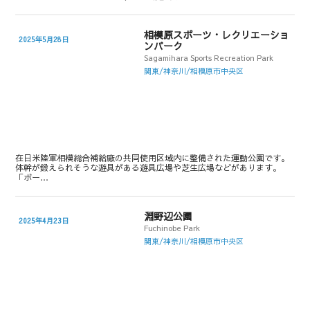
相模原スポーツ・レクリエーショ
2025年5月28日
ンパーク
Sagamihara Sports Recreation Park
関東/神奈川/相模原市中央区
在日米陸軍相模総合補給廠の共同使用区域内に整備された運動公園です。
体幹が鍛えられそうな遊具がある遊具広場や芝生広場などがあります。
「ボー…
淵野辺公園
2025年4月23日
Fuchinobe Park
関東/神奈川/相模原市中央区