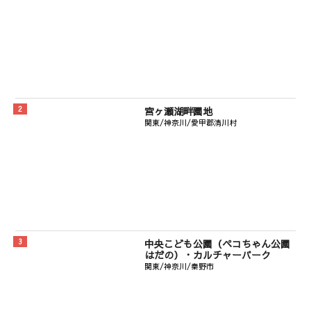
宮ヶ瀬湖畔園地
関東/神奈川/愛甲郡清川村
中央こども公園（ペコちゃん公園
はだの）・カルチャーパーク
関東/神奈川/秦野市