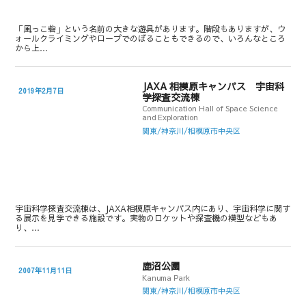
「風っこ砦」という名前の大きな遊具があります。階段もありますが、ウ
ォールクライミングやロープでのぼることもできるので、いろんなところ
から上…
JAXA 相模原キャンパス 宇宙科
2019年2月7日
学探査交流棟
Communication Hall of Space Science
and Exploration
関東/神奈川/相模原市中央区
宇宙科学探査交流棟は、JAXA相模原キャンパス内にあり、宇宙科学に関す
る展示を見学できる施設です。実物のロケットや探査機の模型などもあ
り、…
鹿沼公園
2007年11月11日
Kanuma Park
関東/神奈川/相模原市中央区