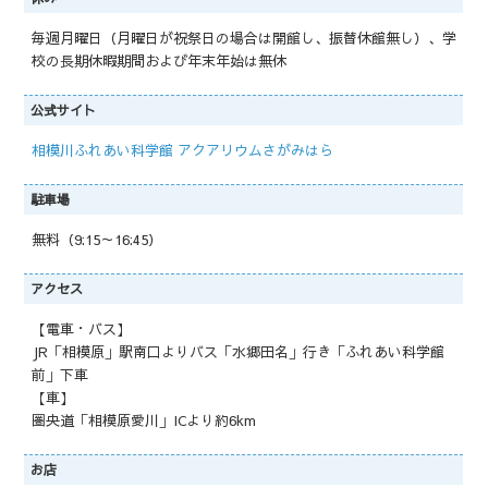
毎週月曜日（月曜日が祝祭日の場合は開館し、振替休館無し）、学
校の長期休暇期間および年末年始は無休
公式サイト
相模川ふれあい科学館 アクアリウムさがみはら
駐車場
無料（9:15～16:45）
アクセス
【電車・バス】
JR「相模原」駅南口よりバス「水郷田名」行き「ふれあい科学館
前」下車
【車】
圏央道「相模原愛川」ICより約6km
お店