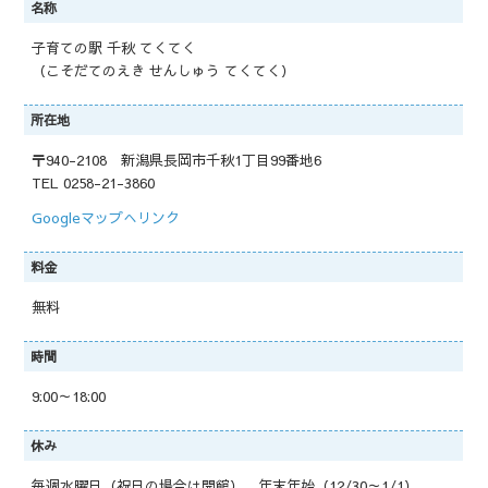
名称
子育ての駅 千秋 てくてく
（こそだてのえき せんしゅう てくてく）
所在地
〒940-2108 新潟県長岡市千秋1丁目99番地6
TEL 0258-21-3860
Googleマップへリンク
料金
無料
時間
9:00～18:00
休み
毎週水曜日（祝日の場合は開館）、年末年始（12/30～1/1）