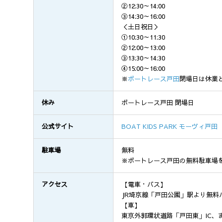
②12:30～14:00
③14:30～16:00
＜土日祝日＞
①10:30～11:30
②12:00～13:00
③13:30～14:30
④15:00～16:00
※
ボートレース戸田
閉場日は休業
休み
ボートレース戸田 閉場日
公式サイト
BOAT KIDS PARK モーヴィ戸田
駐車場
無料
※ボートレース戸田の無料駐車場
アクセス
【電車・バス】
JR埼京線「戸田公園」駅より無料
【車】
東京外郭環状道路「戸田東」IC、