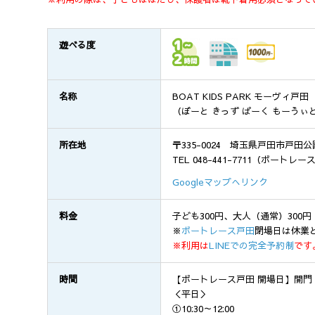
遊べる度
名称
BOAT KIDS PARK モーヴィ戸田
（ぼーと きっず ぱーく もーゔぃ
所在地
〒335-0024 埼玉県戸田市戸田公園
TEL 048-441-7711（ボートレ
Googleマップへリンク
料金
子ども300円、大人（通常）300
※
ボートレース戸田
閉場日は休業
※利用は
LINEでの完全予約制
です
時間
【ボートレース戸田 開場日】開門（通常
＜平日＞
①10:30～12:00