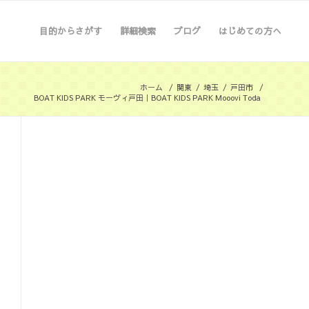
目的からさがす
詳細検索
ブログ
はじめての方へ
ホーム
/
関東
/
埼玉
/
戸田市
/
BOAT KIDS PARK モーヴィ戸田｜BOAT KIDS PARK Mooovi Toda