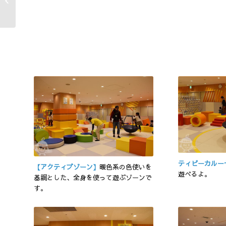
Kurihama Flower Park
ティピーカルー
【アクティブゾーン】
暖色系の色使いを
遊べるよ。
基調とした、全身を使って遊ぶゾーンで
す。