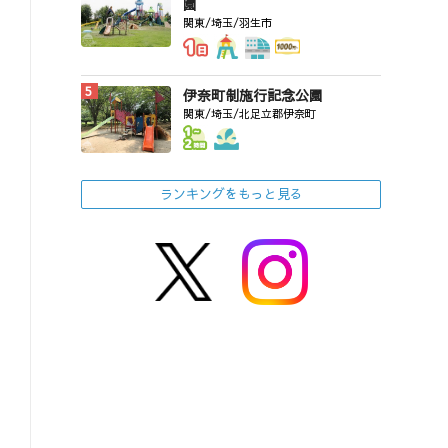
園
関東/埼玉/羽生市
伊奈町制施行記念公園
関東/埼玉/北足立郡伊奈町
ランキングをもっと見る