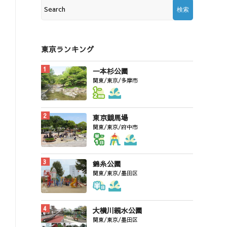
東京ランキング
一本杉公園
関東/東京/多摩市
東京競馬場
関東/東京/府中市
錦糸公園
関東/東京/墨田区
大横川親水公園
関東/東京/墨田区