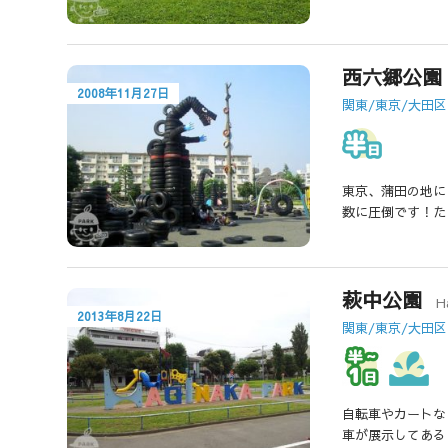
西六郷公園
2008年11月27日
関東/東京/大田区
東京、蒲田の地に
数に圧倒です！た
萩中公園
H
2013年8月22日
関東/東京/大田区
自転車やカートな
車が展示してある