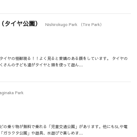
（タイヤ公園）
Nishirokugo Park （Tire Park）
タイヤの怪獣現る！！よく見ると愛嬌のある顔をしています。 タイヤの
くさんの子ども達がタイヤと頭を使って遊ん…
aginaka Park
どの乗り物が無料で乗れる「児童交通公園」があります。他にもSLや電
「ガラクタ公園」や遊具、水遊びで楽しめま…