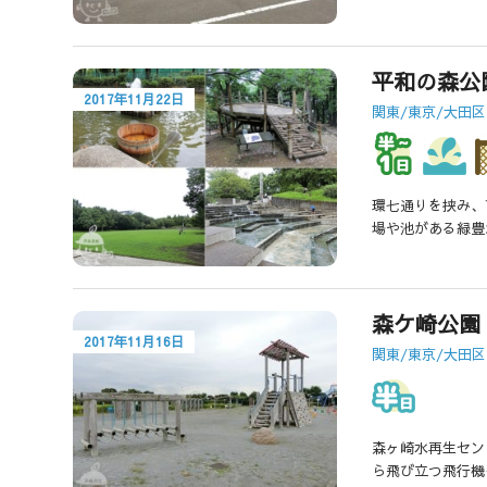
平和の森公
2017年11月22日
関東/東京/大田区
環七通りを挟み、
場や池がある緑豊
森ケ崎公園
2017年11月16日
関東/東京/大田区
森ヶ崎水再生セン
ら飛び立つ飛行機