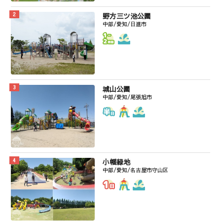
野方三ツ池公園
中部/愛知/日進市
城山公園
中部/愛知/尾張旭市
小幡緑地
中部/愛知/名古屋市守山区