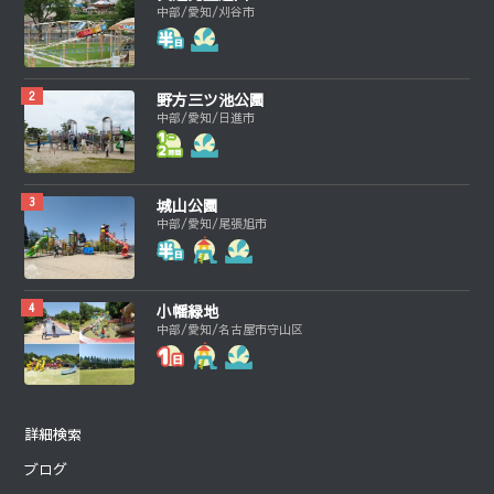
中部/愛知/刈谷市
野方三ツ池公園
中部/愛知/日進市
城山公園
中部/愛知/尾張旭市
小幡緑地
中部/愛知/名古屋市守山区
詳細検索
ブログ