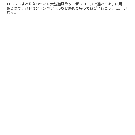
ローラーすべり台のついた大型遊具やターザンロープで遊べるよ。広場も
あるので、バドミントンやボールなど遊具を持って遊びに行こう。 広～い
原っ…