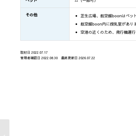
ペット
△（一部可）
その他
芝生広場、航空館boonはペッ
航空館boon内に授乳室があ
空港の近くのため、飛行機運行
取材日 2022.07.17
管理者確認日 2022.08.30 最終更新日 2026.07.22
イイナパーク川口（赤山歴
史自然公園）｜IINA PARK