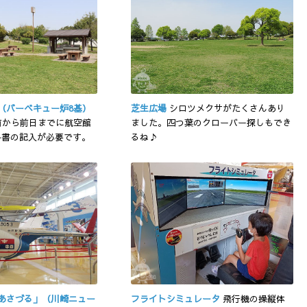
（バーベキュー炉8基）
芝生広場
シロツメクサがたくさんあり
前から前日までに航空館
ました。四つ葉のクローバー探しもでき
込み書の記入が必要です。
るね♪
あさづる」（川崎ニュー
フライトシミュレータ
飛行機の操縦体