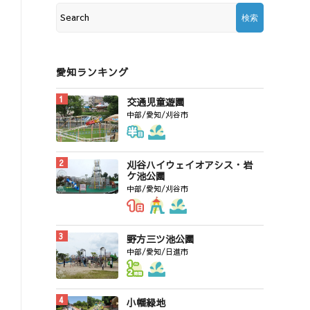
愛知ランキング
交通児童遊園
中部/愛知/刈谷市
刈谷ハイウェイオアシス・岩
ケ池公園
中部/愛知/刈谷市
野方三ツ池公園
中部/愛知/日進市
小幡緑地