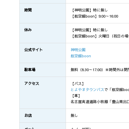
時間
【神明公園】特に無し
【航空館boon】9:00～16:00
休み
【神明公園】特に無し
【航空館boon】火曜日（祝日の場合
公式サイト
神明公園
航空館boon
駐車場
無料（8:30～17:00）※時間外は閉
アクセス
【バス】
とよやまタウンバス
で「航空館bo
【車】
名古屋高速道路小牧線「豊山南出口
お店
無し