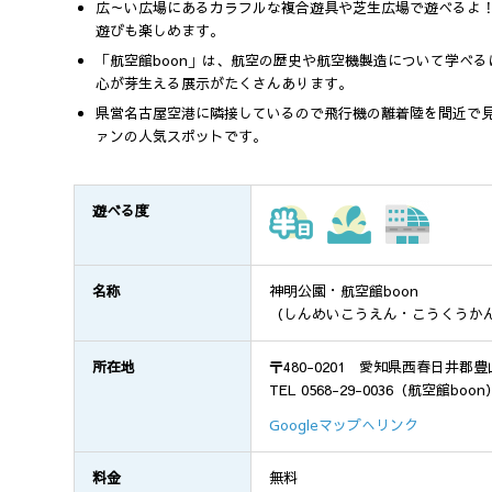
広～い広場にあるカラフルな複合遊具や芝生広場で遊べるよ
遊びも楽しめます。
「航空館boon」は、航空の歴史や航空機製造について学べ
心が芽生える展示がたくさんあります。
県営名古屋空港に隣接しているので飛行機の離着陸を間近で見
ァンの人気スポットです。
遊べる度
名称
神明公園・航空館boon
（しんめいこうえん・こうくうか
所在地
〒480-0201 愛知県西春日井郡豊
TEL 0568-29-0036（航空館
Googleマップへリンク
料金
無料