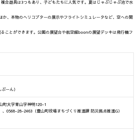
！複合遊具は3つもあり、子どもたちに人気です。夏はじゃぶじゃぶ池で水
るほか、本物のヘリコプターの展示やフライトシミュレータなど、空への関
ることができます。公園の展望台や航空館boonの展望デッキは飛行機フ
んぶーん）
山町大字青山字神明120-1
boon）、0568-28-2463（豊山町役場まちづくり推進課 防災拠点推進G）