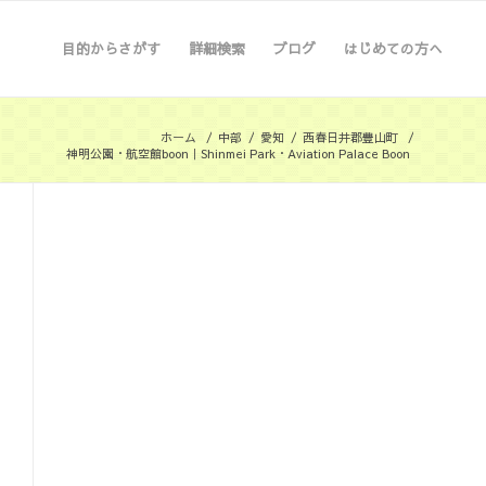
目的からさがす
詳細検索
ブログ
はじめての方へ
ホーム
/
中部
/
愛知
/
西春日井郡豊山町
/
神明公園・航空館boon｜Shinmei Park・Aviation Palace Boon