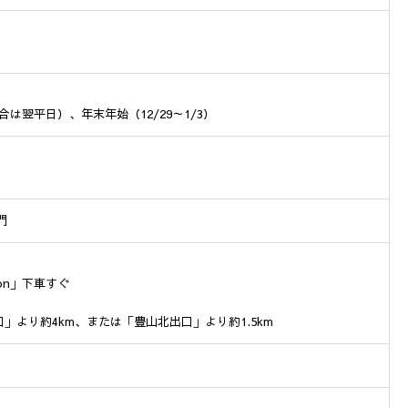
は翌平日）、年末年始（12/29～1/3）
門
on」下車すぐ
」より約4km、または「豊山北出口」より約1.5km