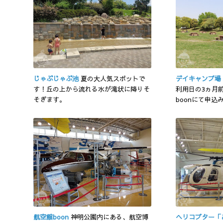
じゃぶじゃぶ池
夏の大人気スポットで
デイキャンプ場
す！丘の上から流れる水が滝状に降りそ
利用日の3ヵ月
そぎます。
boonにて申
航空館boon
神明公園内にある、航空博
ヘリコプター「