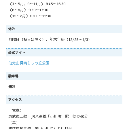
＜3～5月、9～11月＞ 9:45～16:30
＜6～8月＞ 9:30～17:30
＜12～2月＞10:00～15:30
休み
月曜日（祝日は除く）、年末年始（12/29～1/3）
公式サイト
仙元山見晴らしの丘公園
駐車場
無料
アクセス
【電車】
東武東上線・JR八高線「小川町」駅 徒歩40分
【車】
関越自動車道「嵐山小川IC」より12分