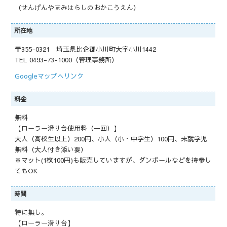
（せんげんやまみはらしのおかこうえん）
所在地
〒355-0321 埼玉県比企郡小川町大字小川1442
TEL 0493-73-1000（管理事務所）
Googleマップへリンク
料金
無料
【ローラー滑り台使用料（一回）】
大人（高校生以上）200円、小人（小・中学生）100円、未就学児
無料（大人付き添い要）
※マット(1枚100円)も販売していますが、ダンボールなどを持参し
てもOK
時間
特に無し。
【ローラー滑り台】