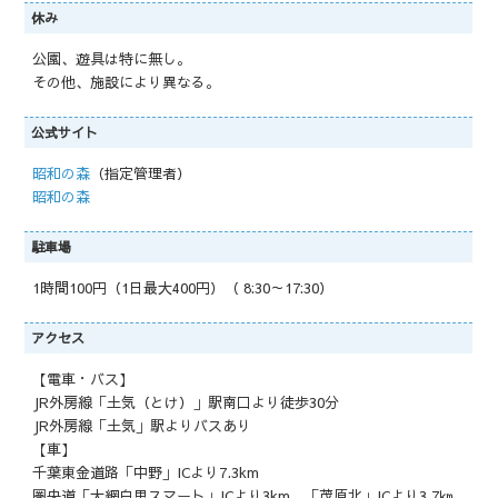
休み
公園、遊具は特に無し。
その他、施設により異なる。
公式サイト
昭和の森
（指定管理者）
昭和の森
駐車場
1時間100円（1日最大400円）（ 8:30～17:30）
アクセス
【電車・バス】
JR外房線「土気（とけ）」駅南口より徒歩30分
JR外房線「土気」駅よりバスあり
【車】
千葉東金道路「中野」ICより7.3km
圏央道「大網白里スマート」ICより3km、「茂原北」ICより3.7㎞