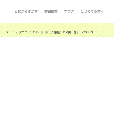
目的からさがす
詳細検索
ブログ
はじめての方へ
ホーム
/
ブログ
/
スタッフ日記
/
感動した公園・施設、ベスト３！