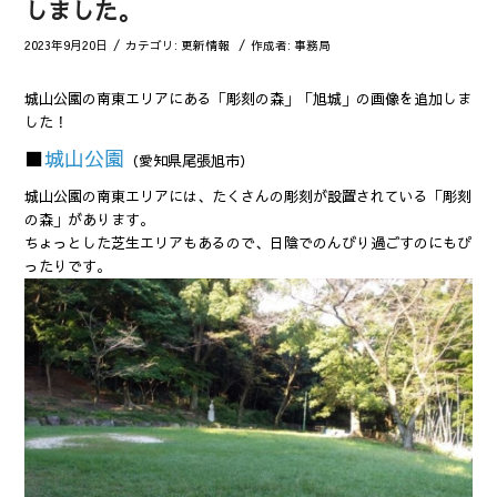
しました。
/
/
2023年9月20日
カテゴリ:
更新情報
作成者:
事務局
城山公園の南東エリアにある「彫刻の森」「旭城」の画像を追加しま
した！
■
城山公園
（愛知県尾張旭市）
城山公園の南東エリアには、たくさんの彫刻が設置されている「彫刻
の森」があります。
ちょっとした芝生エリアもあるので、日陰でのんびり過ごすのにもぴ
ったりです。