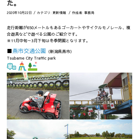
た。
/
/
2020年10月22日
カテゴリ:
更新情報
作成者:
事務局
走行距離が650メートルもあるゴーカートやサイクルモノレール、複
合遊具などで遊べる公園のご紹介です。
※11月中旬～3月下旬は冬季閉園となります。
■
燕市交通公園
（新潟県燕市）
Tsubame City Traffic park