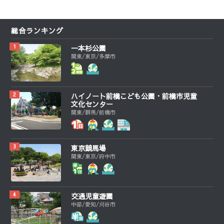
総合ランキング
一本杉公園
関東/東京/多摩市
ハイノート前橋こども公園・前橋市児童
文化センター
関東/群馬/前橋市
東京競馬場
関東/東京/府中市
交通児童遊園
中部/愛知/刈谷市