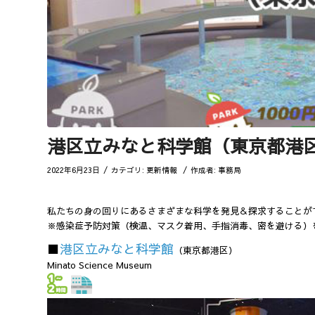
港区立みなと科学館（東京都港
/
/
2022年6月23日
カテゴリ:
更新情報
作成者:
事務局
私たちの身の回りにあるさまざまな科学を発見＆探求することが
※感染症予防対策（検温、マスク着用、手指消毒、密を避ける）
■
港区立みなと科学館
（東京都港区）
Minato Science Museum